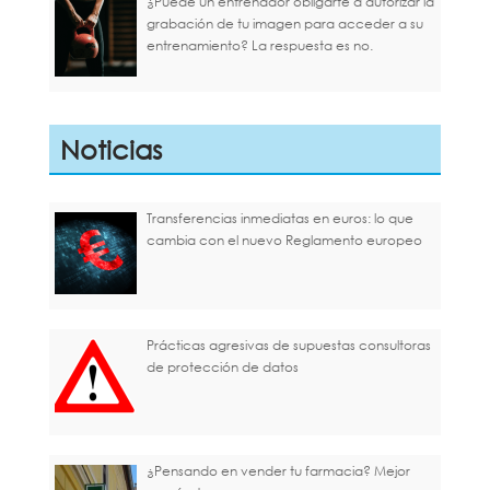
¿Puede un entrenador obligarte a autorizar la
grabación de tu imagen para acceder a su
entrenamiento? La respuesta es no.
Noticias
Transferencias inmediatas en euros: lo que
cambia con el nuevo Reglamento europeo
Prácticas agresivas de supuestas consultoras
de protección de datos
¿Pensando en vender tu farmacia? Mejor