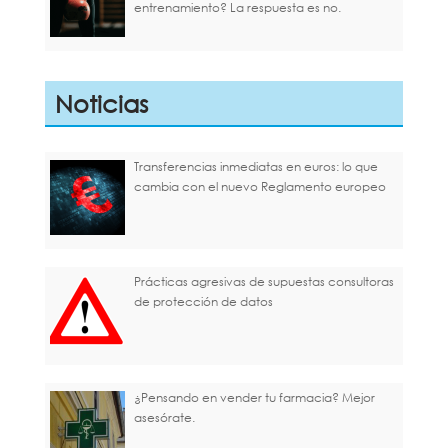
entrenamiento? La respuesta es no.
Noticias
Transferencias inmediatas en euros: lo que
cambia con el nuevo Reglamento europeo
Prácticas agresivas de supuestas consultoras
de protección de datos
¿Pensando en vender tu farmacia? Mejor
asesórate.