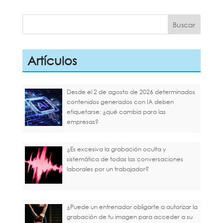
Artículos
Desde el 2 de agosto de 2026 determinados
contenidos generados con IA deben
etiquetarse: ¿qué cambia para las
empresas?
¿Es excesiva la grabación oculta y
sistemática de todas las conversaciones
laborales por un trabajador?
¿Puede un entrenador obligarte a autorizar la
grabación de tu imagen para acceder a su