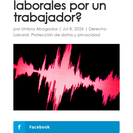
laborales por un
trabajador?
por
Umbra Abogados
|
Jul 8, 2026
|
Derecho
Laboral
,
Protección de datos y privacidad
Facebook