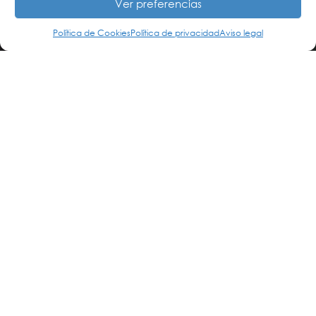
Ver preferencias

Política de Cookies
Política de privacidad
Aviso legal
Somos expertos en protección de
datos
Trabajamos con clientes de todos
los sectores de actividad