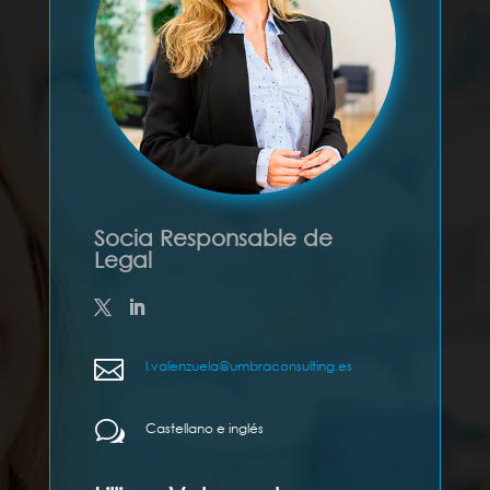
Socia Responsable de
Legal

l.valenzuela@umbraconsulting.es
w
Castellano e inglés