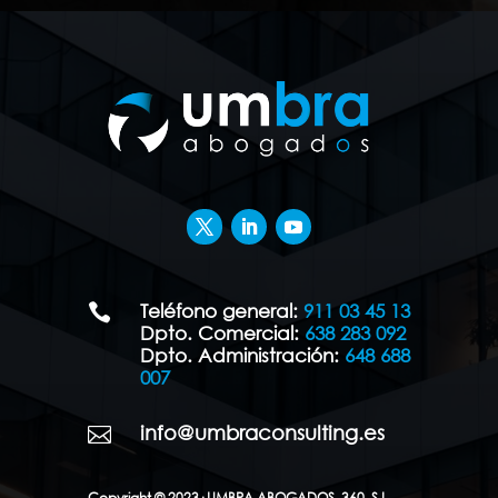
Teléfono general:
911 03 45 13

Dpto. Comercial:
638 283 092
Dpto. Administración:
648 688
007
info@umbraconsulting.es

Copyright © 2023· UMBRA ABOGADOS, 360, S.L.