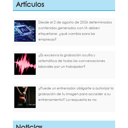
Artículos
Desde el 2 de agosto de 2026 determinados
contenidos generados con IA deben
etiquetarse: ¿qué cambia para las
empresas?
¿Es excesiva la grabación oculta y
sistemática de todas las conversaciones
laborales por un trabajador?
¿Puede un entrenador obligarte a autorizar la
grabación de tu imagen para acceder a su
entrenamiento? La respuesta es no.
Noticias