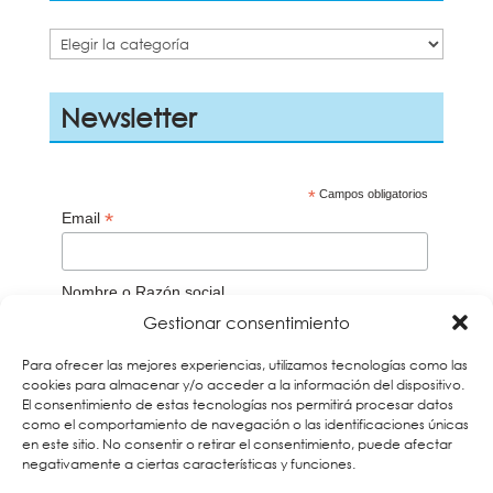
Categorías
Newsletter
*
Campos obligatorios
*
Email
Nombre o Razón social
Gestionar consentimiento
Aceptación de la
Política de privacidad
Para ofrecer las mejores experiencias, utilizamos tecnologías como las
cookies para almacenar y/o acceder a la información del dispositivo.
Acepto
El consentimiento de estas tecnologías nos permitirá procesar datos
como el comportamiento de navegación o las identificaciones únicas
Recuerda que debes verificar tu correo a través del
en este sitio. No consentir o retirar el consentimiento, puede afectar
email que te enviaremos para darte de alta en
negativamente a ciertas características y funciones.
nuestros boletines. Si no lo encuentras búscalo en la
carpeta de Spam y añade nuestra dirección a tus