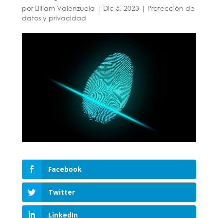
por
Lilliam Valenzuela
|
Dic 5, 2023
|
Protección de
datos y privacidad
Facebook
Twitter
LinkedIn