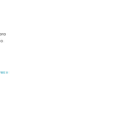
ara
no
es »