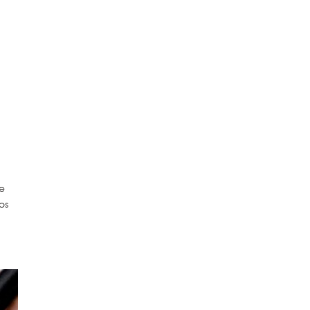
de
os