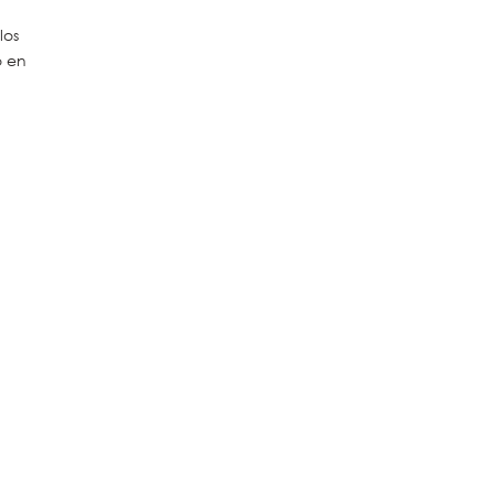
los
o en