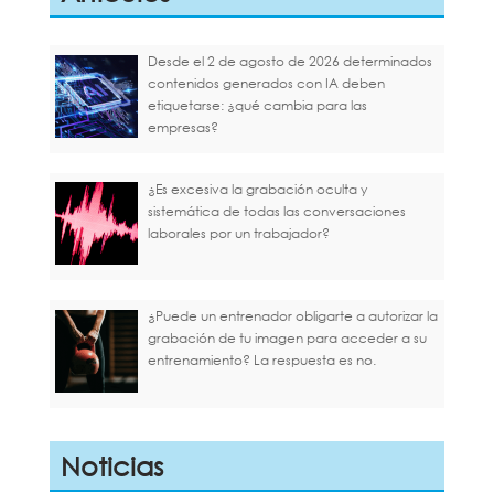
Desde el 2 de agosto de 2026 determinados
contenidos generados con IA deben
etiquetarse: ¿qué cambia para las
empresas?
¿Es excesiva la grabación oculta y
sistemática de todas las conversaciones
laborales por un trabajador?
¿Puede un entrenador obligarte a autorizar la
grabación de tu imagen para acceder a su
entrenamiento? La respuesta es no.
Noticias