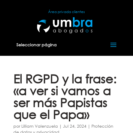
Área privada clientes
Seleccionar página
El RGPD y la frase:
«a ver si vamos a
ser más Papistas
que el Papa»
por
Lilliam Valenzuela
|
Jul 24, 2024
|
Protección
de datos y privacidad