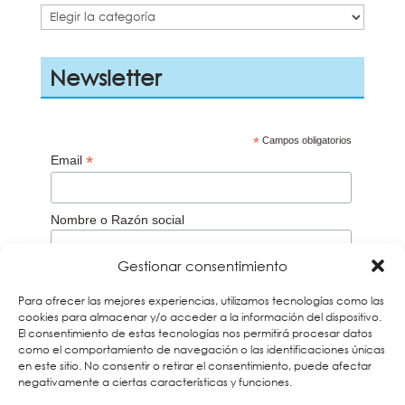
Categorías
Newsletter
*
Campos obligatorios
*
Email
Nombre o Razón social
Gestionar consentimiento
Aceptación de la
Política de privacidad
Para ofrecer las mejores experiencias, utilizamos tecnologías como las
Acepto
cookies para almacenar y/o acceder a la información del dispositivo.
El consentimiento de estas tecnologías nos permitirá procesar datos
Recuerda que debes verificar tu correo a través del
email que te enviaremos para darte de alta en
como el comportamiento de navegación o las identificaciones únicas
nuestros boletines. Si no lo encuentras búscalo en la
en este sitio. No consentir o retirar el consentimiento, puede afectar
carpeta de Spam y añade nuestra dirección a tus
negativamente a ciertas características y funciones.
contactos