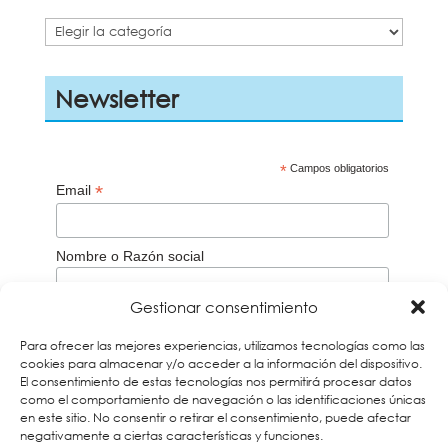
Categorías
Newsletter
*
Campos obligatorios
*
Email
Nombre o Razón social
Gestionar consentimiento
Aceptación de la
Política de privacidad
Para ofrecer las mejores experiencias, utilizamos tecnologías como las
Acepto
cookies para almacenar y/o acceder a la información del dispositivo.
El consentimiento de estas tecnologías nos permitirá procesar datos
Recuerda que debes verificar tu correo a través del
email que te enviaremos para darte de alta en
como el comportamiento de navegación o las identificaciones únicas
nuestros boletines. Si no lo encuentras búscalo en la
en este sitio. No consentir o retirar el consentimiento, puede afectar
carpeta de Spam y añade nuestra dirección a tus
negativamente a ciertas características y funciones.
contactos