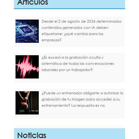
Artículos
Desde el 2 de agosto de 2026 determinados
contenidos generados con IA deben
etiquetarse: ¿qué cambia para las
empresas?
¿Es excesiva la grabación oculta y
sistemática de todas las conversaciones
laborales por un trabajador?
¿Puede un entrenador obligarte a autorizar la
grabación de tu imagen para acceder a su
entrenamiento? La respuesta es no.
Noticias