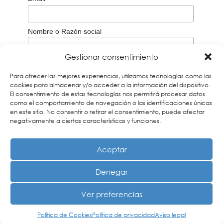
Nombre o Razón social
Gestionar consentimiento
Aceptación de la
Política de privacidad
Para ofrecer las mejores experiencias, utilizamos tecnologías como las
Acepto
cookies para almacenar y/o acceder a la información del dispositivo.
El consentimiento de estas tecnologías nos permitirá procesar datos
Recuerda que debes verificar tu correo a través del
email que te enviaremos para darte de alta en
como el comportamiento de navegación o las identificaciones únicas
nuestros boletines. Si no lo encuentras búscalo en la
en este sitio. No consentir o retirar el consentimiento, puede afectar
carpeta de Spam y añade nuestra dirección a tus
negativamente a ciertas características y funciones.
contactos
Aceptar
Denegar
Ver preferencias
Diseño y desarrollo por
Mirada 360º Marketing para
Política de Cookies
Política de privacidad
Abogados
Aviso legal