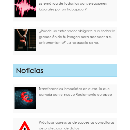
sistemática de todas las conversaciones
laborales por un trabajador?
¿Puede un entrenador obligarte a autorizar la
grabación de tu imagen para acceder a su
entrenamiento? La respuesta es no.
Noticias
Transferencias inmediatas en euros: lo que
cambia con el nuevo Reglamento europeo
Prácticas agresivas de supuestas consultoras
de protección de datos