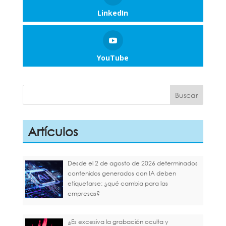
LinkedIn
YouTube
Artículos
Desde el 2 de agosto de 2026 determinados
contenidos generados con IA deben
etiquetarse: ¿qué cambia para las
empresas?
¿Es excesiva la grabación oculta y