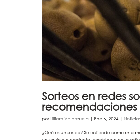
Sorteos en redes so
recomendaciones
por
Lilliam Valenzuela
|
Ene 6, 2024
|
Noticia
¿Qué es un sorteo? Se entiende como una mo
un servicio o producto, consistente en la ad