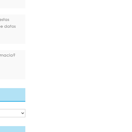
estas
de datos
rmacia?