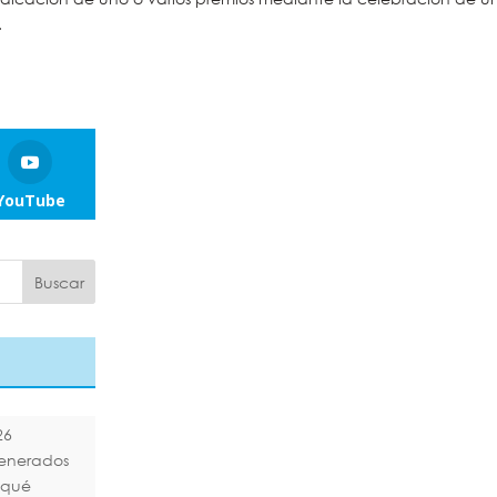
.
YouTube
26
generados
¿qué