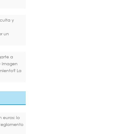
culta y
or un
arte a
tu imagen
miento? La
 euros: lo
Reglamento