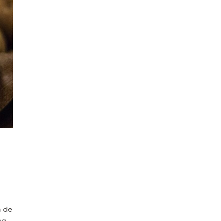
n de
na