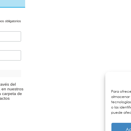
s obligatorios
ravés del
a en nuestros
Para ofrece
a carpeta de
almacenar y
actos
tecnología
o las identi
puede afect
Ac