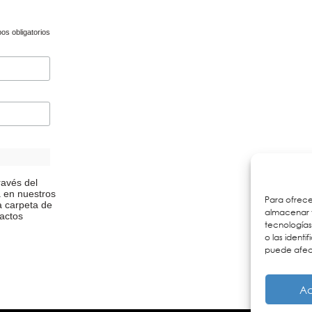
s obligatorios
ravés del
a en nuestros
Para ofrece
a carpeta de
almacenar y
actos
tecnología
o las identi
puede afect
Ac