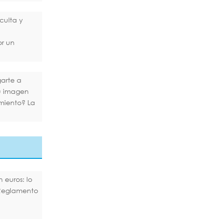
culta y
or un
arte a
tu imagen
miento? La
 euros: lo
Reglamento