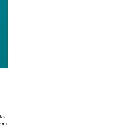
los
o en