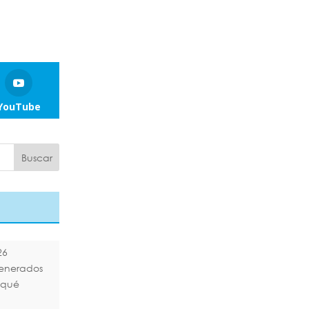
YouTube
26
generados
¿qué