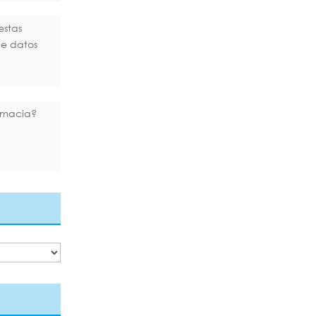
estas
de datos
rmacia?