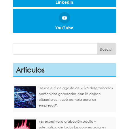
LinkedIn
YouTube
Artículos
Desde el 2 de agosto de 2026 determinados
contenidos generados con IA deben
etiquetarse: ¿qué cambia para las
empresas?
¿Es excesiva la grabación oculta y
sistemática de todas las conversaciones