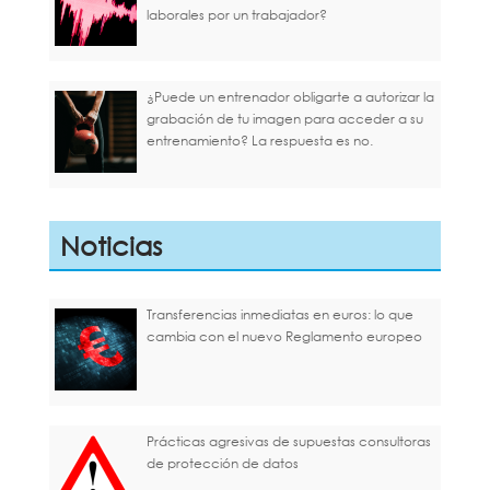
laborales por un trabajador?
¿Puede un entrenador obligarte a autorizar la
grabación de tu imagen para acceder a su
entrenamiento? La respuesta es no.
Noticias
Transferencias inmediatas en euros: lo que
cambia con el nuevo Reglamento europeo
Prácticas agresivas de supuestas consultoras
de protección de datos