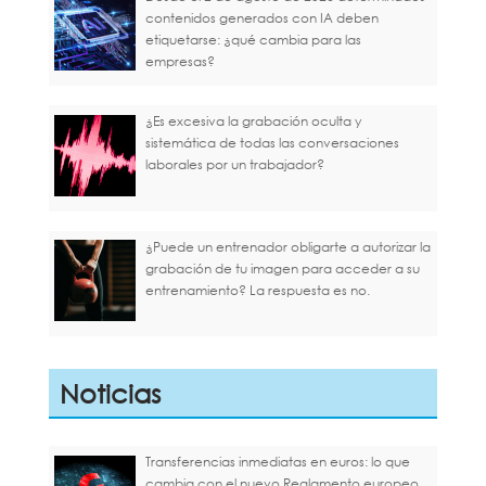
contenidos generados con IA deben
etiquetarse: ¿qué cambia para las
empresas?
¿Es excesiva la grabación oculta y
sistemática de todas las conversaciones
laborales por un trabajador?
¿Puede un entrenador obligarte a autorizar la
grabación de tu imagen para acceder a su
entrenamiento? La respuesta es no.
Noticias
Transferencias inmediatas en euros: lo que
cambia con el nuevo Reglamento europeo