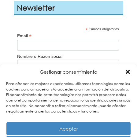
Newsletter
*
Campos obligatorios
*
Email
Nombre o Razón social
Gestionar consentimiento
Aceptación de la
Política de privacidad
Para ofrecer las mejores experiencias, utilizamos tecnologías como las
Acepto
cookies para almacenar y/o acceder a la información del dispositivo.
El consentimiento de estas tecnologías nos permitirá procesar datos
Recuerda que debes verificar tu correo a través del
email que te enviaremos para darte de alta en
como el comportamiento de navegación o las identificaciones únicas
nuestros boletines. Si no lo encuentras búscalo en la
en este sitio. No consentir o retirar el consentimiento, puede afectar
carpeta de Spam y añade nuestra dirección a tus
negativamente a ciertas características y funciones.
contactos
Aceptar