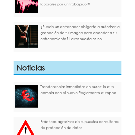
laborales por un trabajador?
¿Puede un entrenador obligarte a autorizar la
grabación de tu imagen para acceder a su
entrenamiento? La respuesta es no.
Noticias
Transferencias inmediatas en euros: lo que
cambia con el nuevo Reglamento europeo
Prácticas agresivas de supuestas consultoras
de protección de datos