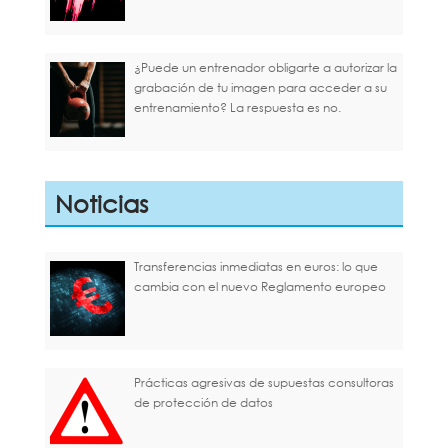
¿Puede un entrenador obligarte a autorizar la
grabación de tu imagen para acceder a su
entrenamiento? La respuesta es no.
Noticias
Transferencias inmediatas en euros: lo que
cambia con el nuevo Reglamento europeo
Prácticas agresivas de supuestas consultoras
de protección de datos