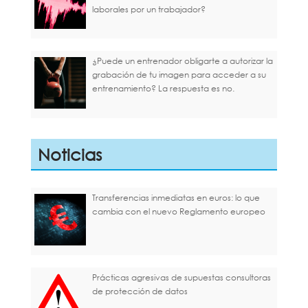
laborales por un trabajador?
¿Puede un entrenador obligarte a autorizar la
grabación de tu imagen para acceder a su
entrenamiento? La respuesta es no.
Noticias
Transferencias inmediatas en euros: lo que
cambia con el nuevo Reglamento europeo
Prácticas agresivas de supuestas consultoras
de protección de datos