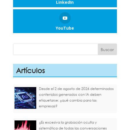
LinkedIn
YouTube
Artículos
Desde el 2 de agosto de 2026 determinados
contenidos generados con IA deben
etiquetarse: ¿qué cambia para las
empresas?
¿Es excesiva la grabación oculta y
sistemática de todas las conversaciones