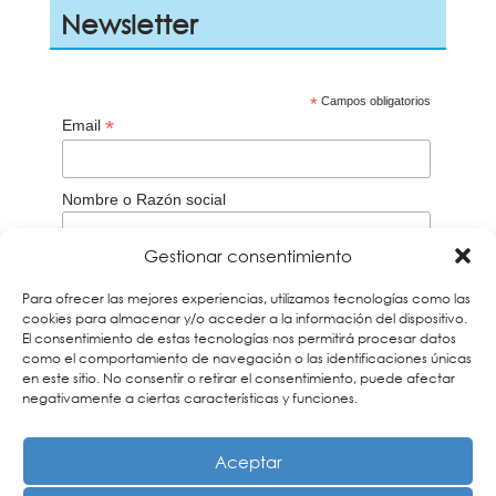
Newsletter
*
Campos obligatorios
*
Email
Nombre o Razón social
Gestionar consentimiento
Aceptación de la
Política de privacidad
Para ofrecer las mejores experiencias, utilizamos tecnologías como las
Acepto
cookies para almacenar y/o acceder a la información del dispositivo.
El consentimiento de estas tecnologías nos permitirá procesar datos
Recuerda que debes verificar tu correo a través del
email que te enviaremos para darte de alta en
como el comportamiento de navegación o las identificaciones únicas
nuestros boletines. Si no lo encuentras búscalo en la
en este sitio. No consentir o retirar el consentimiento, puede afectar
carpeta de Spam y añade nuestra dirección a tus
negativamente a ciertas características y funciones.
contactos
Aceptar