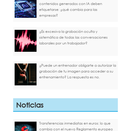
contenidos generados con IA deben
etiquetarse: ¿qué cambia para las
empresas?
¿Es excesiva la grabación oculta y
sistemática de todas las conversaciones
laborales por un trabajador?
¿Puede un entrenador obligarte a autorizar la
grabación de tu imagen para acceder a su
entrenamiento? La respuesta es no.
Noticias
Transferencias inmediatas en euros: lo que
cambia con el nuevo Reglamento europeo