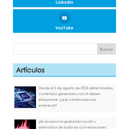
LinkedIn
YouTube
Artículos
Desde el 2 de agosto de 2026 determinados
contenidos generados con IA deben
etiquetarse: ¿qué cambia para las
empresas?
¿Es excesiva la grabación oculta y
sistemática de todas las conversaciones