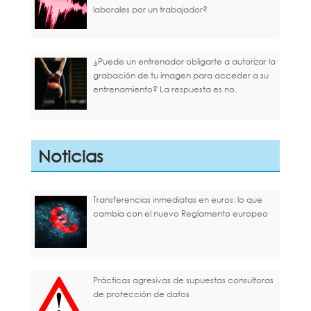
laborales por un trabajador?
¿Puede un entrenador obligarte a autorizar la
grabación de tu imagen para acceder a su
entrenamiento? La respuesta es no.
Noticias
Transferencias inmediatas en euros: lo que
cambia con el nuevo Reglamento europeo
Prácticas agresivas de supuestas consultoras
de protección de datos