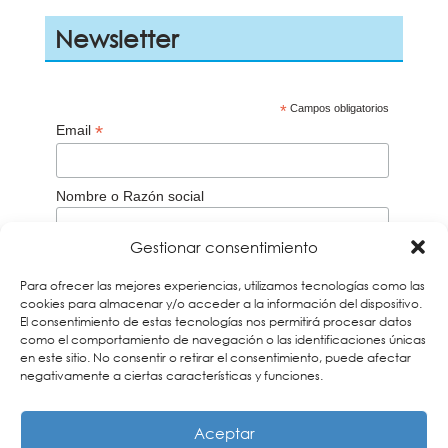
Newsletter
*
Campos obligatorios
*
Email
Nombre o Razón social
Gestionar consentimiento
Aceptación de la
Política de privacidad
Para ofrecer las mejores experiencias, utilizamos tecnologías como las
Acepto
cookies para almacenar y/o acceder a la información del dispositivo.
El consentimiento de estas tecnologías nos permitirá procesar datos
Recuerda que debes verificar tu correo a través del
email que te enviaremos para darte de alta en
como el comportamiento de navegación o las identificaciones únicas
nuestros boletines. Si no lo encuentras búscalo en la
en este sitio. No consentir o retirar el consentimiento, puede afectar
carpeta de Spam y añade nuestra dirección a tus
negativamente a ciertas características y funciones.
contactos
Aceptar