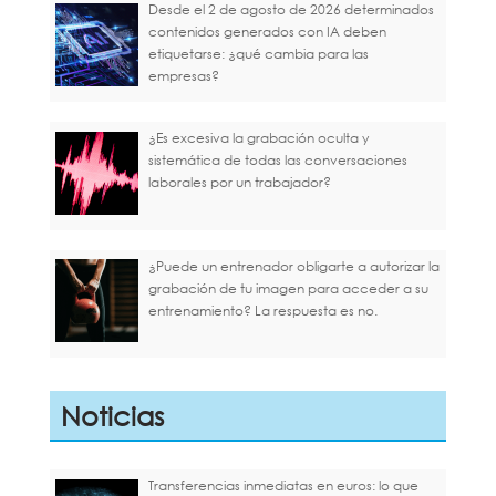
Desde el 2 de agosto de 2026 determinados
contenidos generados con IA deben
etiquetarse: ¿qué cambia para las
empresas?
¿Es excesiva la grabación oculta y
sistemática de todas las conversaciones
laborales por un trabajador?
¿Puede un entrenador obligarte a autorizar la
grabación de tu imagen para acceder a su
entrenamiento? La respuesta es no.
Noticias
Transferencias inmediatas en euros: lo que