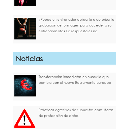
¿Puede un entrenador obligarte a autorizar la
grabación de tu imagen para acceder a su
entrenamiento? La respuesta es no.
Noticias
Transferencias inmediatas en euros: lo que
cambia con el nuevo Reglamento europeo
Prácticas agresivas de supuestas consultoras
de protección de datos