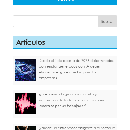
Artículos
Desde el 2 de agosto de 2026 determinados
contenidos generados con IA deben
etiquetarse: ¿qué cambia para las
empresas?
¿Es excesiva la grabación oculta y
sistemática de todas las conversaciones
laborales por un trabajador?
¿Puede un entrenador obligarte a autorizar la