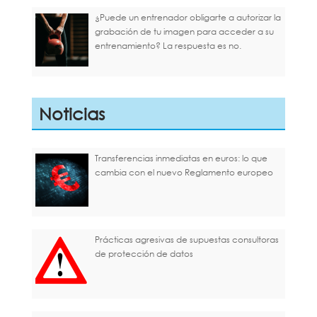
¿Puede un entrenador obligarte a autorizar la
grabación de tu imagen para acceder a su
entrenamiento? La respuesta es no.
Noticias
Transferencias inmediatas en euros: lo que
cambia con el nuevo Reglamento europeo
Prácticas agresivas de supuestas consultoras
de protección de datos