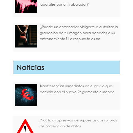
laborales por un trabajador?
¿Puede un entrenador obligarte a autorizar la
grabación de tu imagen para acceder a su
entrenamiento? La respuesta es no.
Noticias
Transferencias inmediatas en euros: lo que
cambia con el nuevo Reglamento europeo
Prácticas agresivas de supuestas consultoras
de protección de datos