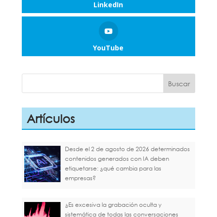
LinkedIn
YouTube
Artículos
Desde el 2 de agosto de 2026 determinados
contenidos generados con IA deben
etiquetarse: ¿qué cambia para las
empresas?
¿Es excesiva la grabación oculta y
sistemática de todas las conversaciones