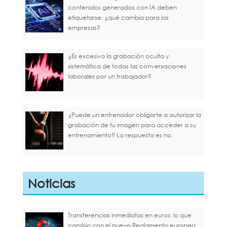
contenidos generados con IA deben
etiquetarse: ¿qué cambia para las
empresas?
¿Es excesiva la grabación oculta y
sistemática de todas las conversaciones
laborales por un trabajador?
¿Puede un entrenador obligarte a autorizar la
grabación de tu imagen para acceder a su
entrenamiento? La respuesta es no.
Noticias
Transferencias inmediatas en euros: lo que
cambia con el nuevo Reglamento europeo