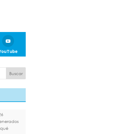
YouTube
26
generados
¿qué