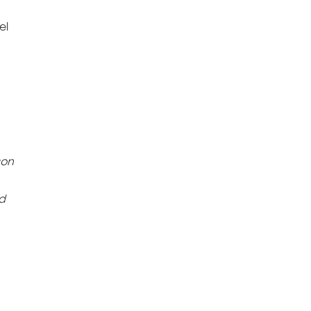
el
con
ad