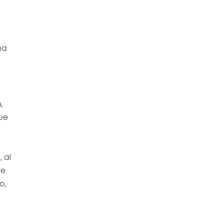
na
n
,
que
 al
re
o,