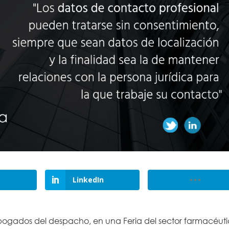
LinkedIn
abogados del despacho, en una Feria del sector farmacéut