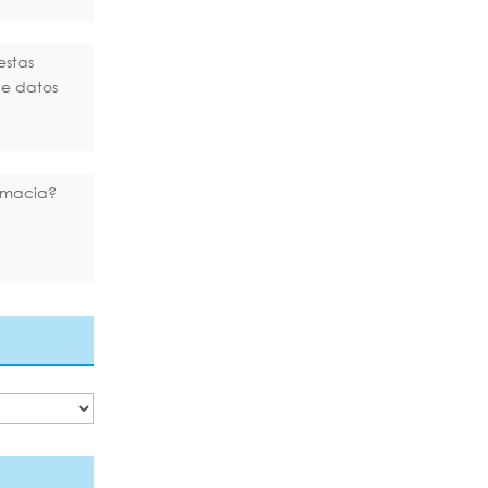
estas
de datos
rmacia?