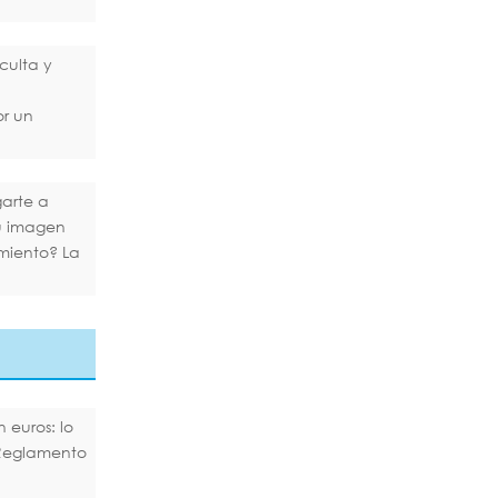
culta y
or un
arte a
tu imagen
miento? La
 euros: lo
Reglamento