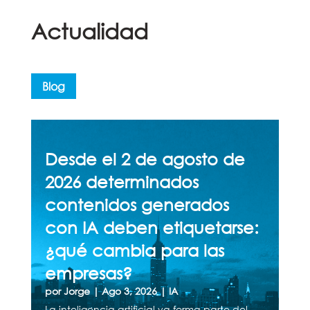
Actualidad
Blog
Desde el 2 de agosto de
2026 determinados
contenidos generados
con IA deben etiquetarse:
¿qué cambia para las
empresas?
por
Jorge
|
Ago 3, 2026
|
IA
La inteligencia artificial ya forma parte del