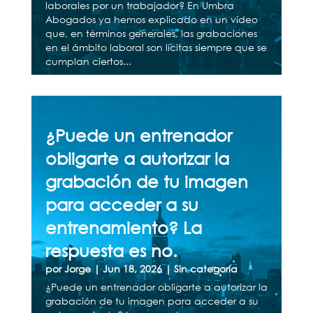
laborales por un trabajador? En Umbra
Abogados ya hemos explicado en un vídeo
que, en términos generales, las grabaciones
en el ámbito laboral son lícitas siempre que se
cumplan ciertos...
¿Puede un entrenador
obligarte a autorizar la
grabación de tu imagen
para acceder a su
entrenamiento? La
respuesta es no.
por
Jorge
|
Jun 18, 2026
|
Sin categoría
¿Puede un entrenador obligarte a autorizar la
grabación de tu imagen para acceder a su