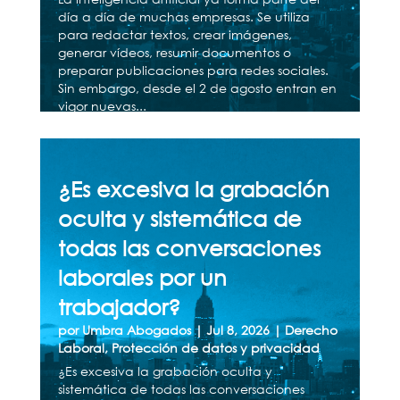
día a día de muchas empresas. Se utiliza
para redactar textos, crear imágenes,
generar vídeos, resumir documentos o
preparar publicaciones para redes sociales.
Sin embargo, desde el 2 de agosto entran en
vigor nuevas...
¿Es excesiva la grabación
oculta y sistemática de
todas las conversaciones
laborales por un
trabajador?
por
Umbra Abogados
|
Jul 8, 2026
|
Derecho
Laboral
,
Protección de datos y privacidad
¿Es excesiva la grabación oculta y
sistemática de todas las conversaciones