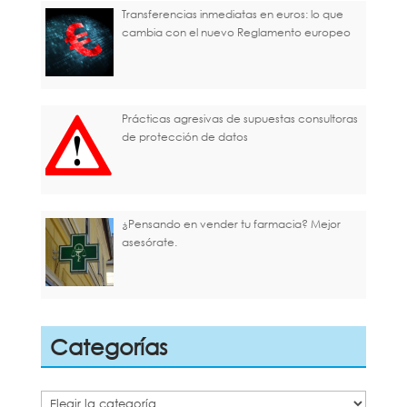
Transferencias inmediatas en euros: lo que
cambia con el nuevo Reglamento europeo
Prácticas agresivas de supuestas consultoras
de protección de datos
¿Pensando en vender tu farmacia? Mejor
asesórate.
Categorías
Categorías