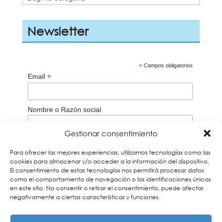
Newsletter
*
Campos obligatorios
*
Email
Nombre o Razón social
Gestionar consentimiento
Aceptación de la
Política de privacidad
Para ofrecer las mejores experiencias, utilizamos tecnologías como las
Acepto
cookies para almacenar y/o acceder a la información del dispositivo.
El consentimiento de estas tecnologías nos permitirá procesar datos
Recuerda que debes verificar tu correo a través del
como el comportamiento de navegación o las identificaciones únicas
email que te enviaremos para darte de alta en
nuestros boletines. Si no lo encuentras búscalo en la
en este sitio. No consentir o retirar el consentimiento, puede afectar
carpeta de Spam y añade nuestra dirección a tus
negativamente a ciertas características y funciones.
contactos