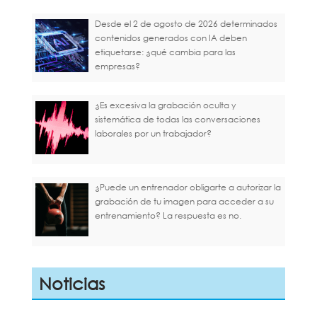
Desde el 2 de agosto de 2026 determinados
contenidos generados con IA deben
etiquetarse: ¿qué cambia para las
empresas?
¿Es excesiva la grabación oculta y
sistemática de todas las conversaciones
laborales por un trabajador?
¿Puede un entrenador obligarte a autorizar la
grabación de tu imagen para acceder a su
entrenamiento? La respuesta es no.
Noticias