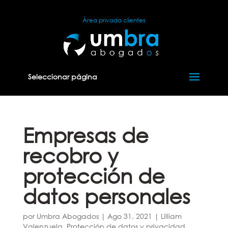
Área privada clientes
Seleccionar página
Empresas de
recobro y
protección de
datos personales
por
Umbra Abogados
|
Ago 31, 2021
|
Lilliam
Valenzuela
,
Protección de datos y privacidad