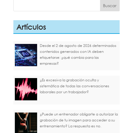
Artículos
Desde el 2 de agosto de 2026 determinados
contenidos generados con IA deben
etiquetarse: ¿qué cambia para las
empresas?
¿Es excesiva la grabación oculta y
sistemática de todas las conversaciones
laborales por un trabajador?
¿Puede un entrenador obligarte a autorizar la
grabación de tu imagen para acceder a su
entrenamiento? La respuesta es no.