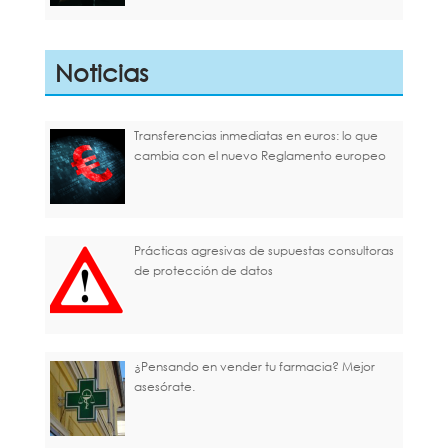
Noticias
Transferencias inmediatas en euros: lo que
cambia con el nuevo Reglamento europeo
Prácticas agresivas de supuestas consultoras
de protección de datos
¿Pensando en vender tu farmacia? Mejor
asesórate.