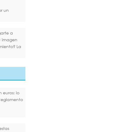
or un
arte a
tu imagen
miento? La
 euros: lo
Reglamento
estas