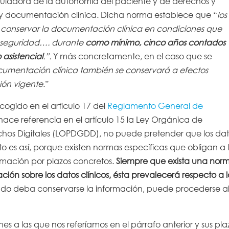
guladora de la autonomía del paciente y de derechos y
 y documentación clínica. Dicha norma establece que “
los
de conservar la documentación clínica en condiciones que
y seguridad…. durante
como mínimo, cinco años contados
asistencial
.”.
Y más concretamente, en el caso que se
umentación clínica también se conservará a efectos
ción vigente
.”
cogido en el artículo 17 del
Reglamento General de
hace referencia en el artículo 15 la Ley Orgánica de
chos Digitales (LOPDGDD), no puede pretender que los da
to es así, porque existen normas específicas que obligan a 
mación por plazos concretos.
Siempre que exista una nor
ión sobre los datos clínicos, ésta prevalecerá respecto a 
do deba conservarse la información, puede procederse a
s a las que nos referíamos en el párrafo anterior y sus pla