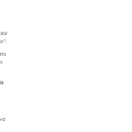
ibir
s”.
ata
as
ía
iva