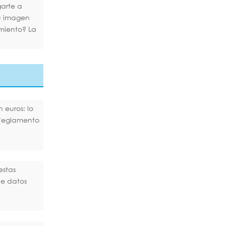
arte a
tu imagen
miento? La
 euros: lo
Reglamento
estas
de datos