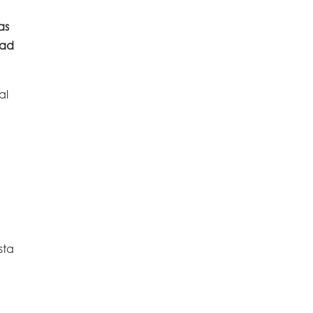
as
dad
al
Esta