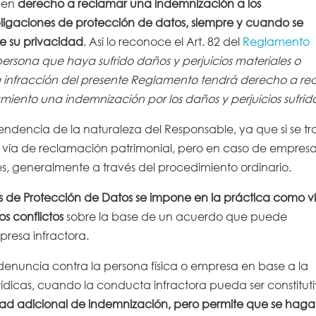
nen
derecho a reclamar una indemnización a los
ligaciones de protección de datos, siempre y cuando se
e su privacidad
. Así lo reconoce el Art. 82 del
Reglamento
ersona que haya sufrido daños y perjuicios materiales o
nfracción del presente Reglamento tendrá derecho a rec
iento una indemnización por los daños y perjuicios sufrido
ndencia de la naturaleza del Responsable, ya que si se tr
la vía de reclamación patrimonial, pero en caso de empres
les, generalmente a través del procedimiento ordinario.
 de Protección de Datos se impone en la práctica como v
s conflictos
sobre la base de un acuerdo que puede
presa infractora.
r denuncia contra la persona física o empresa en base a la
rídicas, cuando la conducta infractora pueda ser constitut
idad adicional de indemnización, pero permite que se haga