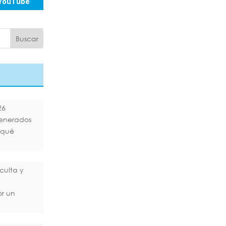
YouTube
26
generados
¿qué
culta y
or un