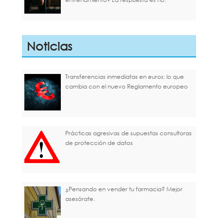
Noticias
Transferencias inmediatas en euros: lo que
cambia con el nuevo Reglamento europeo
Prácticas agresivas de supuestas consultoras
de protección de datos
¿Pensando en vender tu farmacia? Mejor
asesórate.