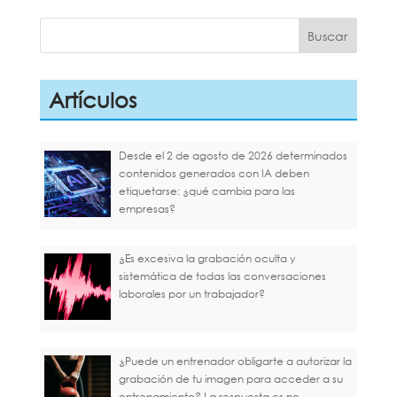
Artículos
Desde el 2 de agosto de 2026 determinados
contenidos generados con IA deben
etiquetarse: ¿qué cambia para las
empresas?
¿Es excesiva la grabación oculta y
sistemática de todas las conversaciones
laborales por un trabajador?
¿Puede un entrenador obligarte a autorizar la
grabación de tu imagen para acceder a su
entrenamiento? La respuesta es no.