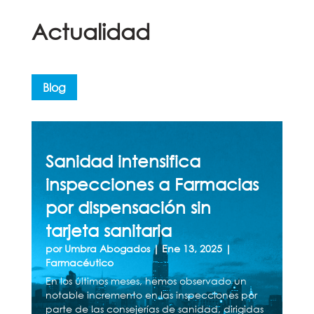
Actualidad
Blog
Sanidad intensifica
inspecciones a Farmacias
por dispensación sin
tarjeta sanitaria
por
Umbra Abogados
|
Ene 13, 2025
|
Farmacéutico
En los últimos meses, hemos observado un
notable incremento en las inspecciones por
parte de las consejerías de sanidad, dirigidas