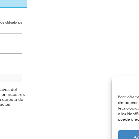
s obligatorios
ravés del
a en nuestros
Para ofrece
a carpeta de
almacenar y
actos
tecnología
o las identi
puede afect
Ac