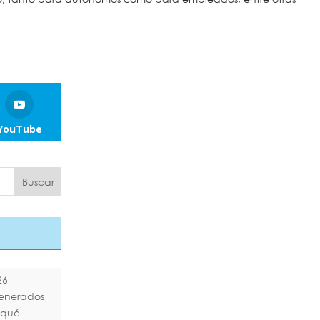
YouTube
26
generados
¿qué