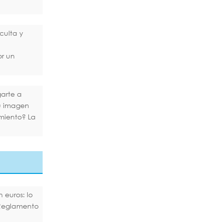
culta y
or un
arte a
tu imagen
miento? La
 euros: lo
Reglamento