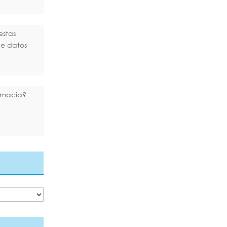
estas
de datos
rmacia?