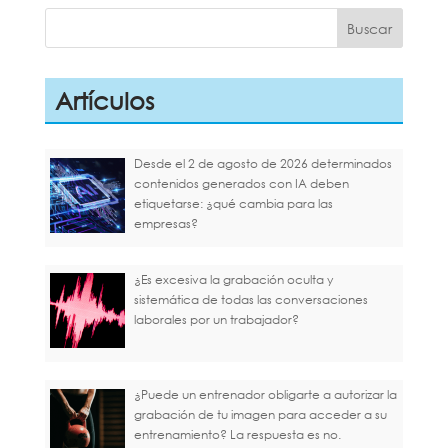
Artículos
Desde el 2 de agosto de 2026 determinados
contenidos generados con IA deben
etiquetarse: ¿qué cambia para las
empresas?
¿Es excesiva la grabación oculta y
sistemática de todas las conversaciones
laborales por un trabajador?
¿Puede un entrenador obligarte a autorizar la
grabación de tu imagen para acceder a su
entrenamiento? La respuesta es no.