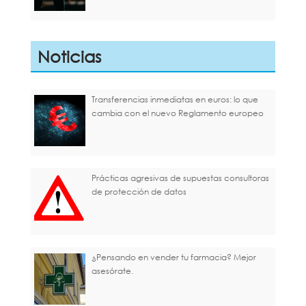
Noticias
Transferencias inmediatas en euros: lo que
cambia con el nuevo Reglamento europeo
Prácticas agresivas de supuestas consultoras
de protección de datos
¿Pensando en vender tu farmacia? Mejor
asesórate.