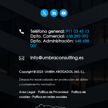
Teléfono general:
911 03 45 13

Dpto. Comercial:
638 283 092
Dpto. Administración:
648 688
007
info@umbraconsulting.es

Copyright © 2023· UMBRA ABOGADOS, 360, S.L.
Despacho especializado en protección de datos
y cumplimiento normativo.
Aviso Legal
·
Política de Privacidad
·
Política de
cookies - Política en redes sociales