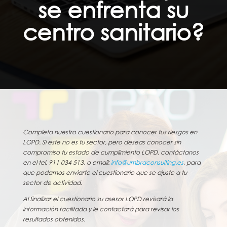
se enfrenta su
centro sanitario?
Completa nuestro cuestionario para conocer tus riesgos en
LOPD. Si este no es tu sector, pero deseas conocer sin
compromiso tu estado de cumplimiento LOPD, contáctanos
en el tel. 911 034 513, o email:
info@umbraconsulting.es
, para
que podamos enviarte el cuestionario que se ajuste a tu
sector de actividad.
Al finalizar el cuestionario su asesor LOPD revisará la
información facilitada y le contactará para revisar los
resultados obtenidos.